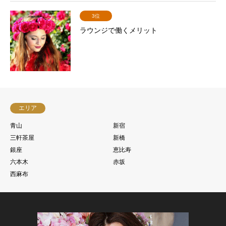
3位
ラウンジで働くメリット
エリア
青山
新宿
三軒茶屋
新橋
銀座
恵比寿
六本木
赤坂
西麻布