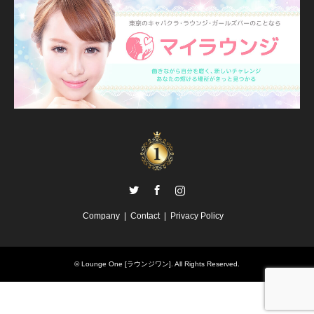
Twitter
Facebook
Instagram
Company
Contact
Privacy Policy
©
Lounge One [ラウンジワン]
. All Rights Reserved.