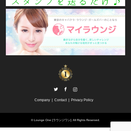
Twitter
Facebook
Instagram
Company
Contact
Privacy Policy
©
Lounge One [ラウンジワン]
. All Rights Reserved.