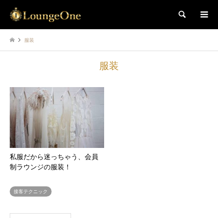
検索
服装
服装
私服だから迷っちゃう、会員
制ラウンジの服装！
接客テクニック